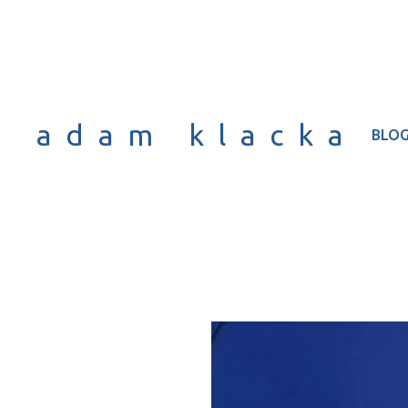
adam klacka
BLO
Bezpie