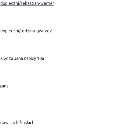
odopieczni/sebastian-werner
podopieczni/rodzina-gwozdz
 Księdza Jana Kapicy 10a
Szans
anowicach Śląskich