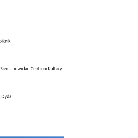
piknik
u Siemianowickie Centrum Kultury
a Dyda