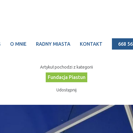
Data publikacji:
2025-08-24
G
O MNIE
RADNY MIASTA
KONTAKT
668 56
czny Powrót do Szkoły" - 
Artykuł pochodzi z kategorii
Fundacja Piastun
Udostępnij