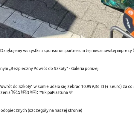
 Dziękujemy wszystkim sponsorom partnerom tej niesamowitej imprezy 
nnym ,,Bezpieczny Powrót do Szkoły" - Galeria poniżej
owrót do Szkoły" w sumie udało się zebrać 10.999,36 zł (+ 2euro) za c
rzenia 👋🥰 👋🥰 👋🥰 #EkipaPiastuna 💚
odopiecznych (szczegóły na naszej stronie)