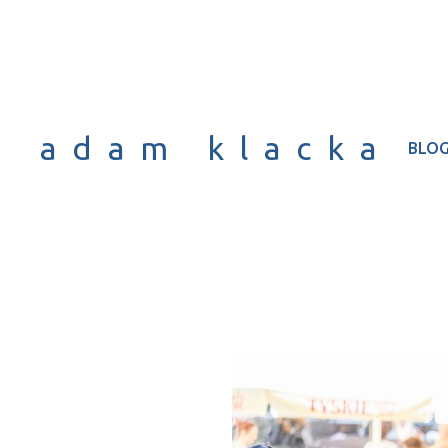
adam klacka
BLO
Pokonuj