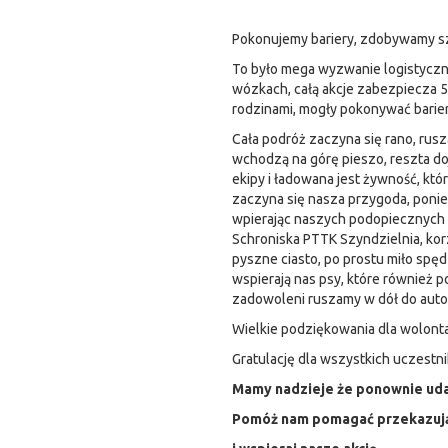
Pokonujemy bariery, zdobywamy s
To było mega wyzwanie logistyczne
wózkach, całą akcje zabezpiecza 
rodzinami, mogły pokonywać barie
Cała podróż zaczyna się rano, rus
wchodzą na górę pieszo, reszta doj
ekipy i ładowana jest żywność, któ
zaczyna się nasza przygoda, ponie
wpierając naszych podopiecznych n
Schroniska PTTK Szyndzielnia, kor
pyszne ciasto, po prostu miło spęd
wspierają nas psy, które również 
zadowoleni ruszamy w dół do autok
Wielkie podziękowania dla wolonta
Gratulację dla wszystkich uczest
Mamy nadzieje że ponownie uda
Pomóż nam pomagać przekazują