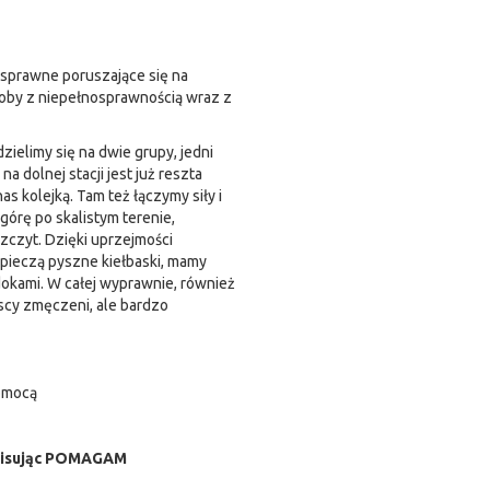
osprawne poruszające się na
soby z niepełnosprawnością wraz z
ielimy się na dwie grupy, jedni
 dolnej stacji jest już reszta
s kolejką. Tam też łączymy siły i
órę po skalistym terenie,
zczyt. Dzięki uprzejmości
 pieczą pyszne kiełbaski, mamy
dokami. W całej wyprawnie, również
scy zmęczeni, ale bardzo
pomocą
wpisując POMAGAM