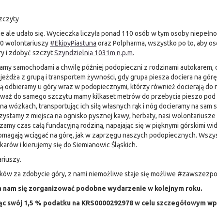
zczyty
 ale udało się. Wycieczka liczyła ponad 110 osób w tym osoby niepełn
50 wolontariuszy
#EkipyPiastuna
oraz Polpharma, wszystko po to, aby o
ry i zdobyć szczyt
Szyndzielnia 1031m n.p.m.
zamy samochodami a chwilę później podopieczni z rodzinami autokarem, dz
eżdża z grupą i transportem żywności, gdy grupa piesza dociera na górę na
rą odbieramy u góry wraz w podopiecznymi, którzy również docierają do na
waż do samego szczytu mamy kilkaset metrów do przebycia pieszo pod g
a wózkach, transportując ich siłą własnych rąk i nóg docieramy na sam s
zystamy z miejsca na ognisko pysznej kawy, herbaty, nasi wolontariusze
zamy czas całą fundacyjną rodziną, napajając się w pięknymi górskimi wi
pomagają wciągać na górę, jak w zaprzęgu naszych podopiecznych. Wszy
arów i kierujemy się do Siemianowic Śląskich.
riuszy.
ników za zdobycie góry, z nami niemożliwe staje się możliwe #zawszez
 nam się zorganizować podobne wydarzenie w kolejnym roku.
c swój 1,5 % podatku na KRS0000292978 w celu szczegółowym 