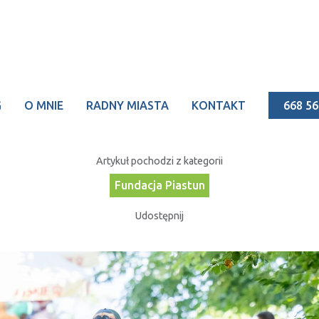
Data publikacji:
2023-09-16
G
O MNIE
RADNY MIASTA
KONTAKT
668 56
emy bariery, zdobywamy
Artykuł pochodzi z kategorii
Fundacja Piastun
Udostępnij