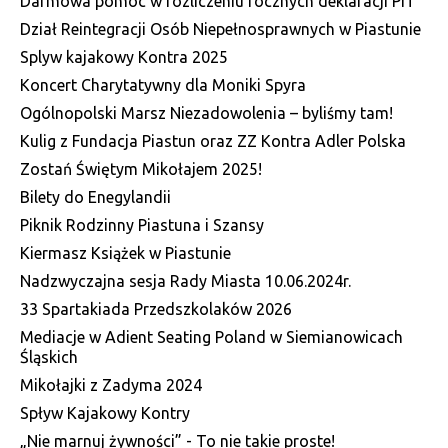
Darmowa pomoc w rozliczeniu rocznych deklaracji PIT
Dział Reintegracji Osób Niepełnosprawnych w Piastunie
Splyw kajakowy Kontra 2025
Koncert Charytatywny dla Moniki Spyra
Ogólnopolski Marsz Niezadowolenia – byliśmy tam!
Kulig z Fundacja Piastun oraz ZZ Kontra Adler Polska
Zostań Świętym Mikołajem 2025!
Bilety do Enegylandii
Piknik Rodzinny Piastuna i Szansy
Kiermasz Książek w Piastunie
Nadzwyczajna sesja Rady Miasta 10.06.2024r.
33 Spartakiada Przedszkolaków 2026
Mediacje w Adient Seating Poland w Siemianowicach
Śląskich
Mikołajki z Zadyma 2024
Spływ Kajakowy Kontry
„Nie marnuj żywności” - To nie takie proste!