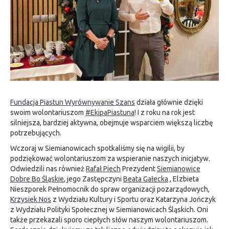
Fundacja Piastun Wyrównywanie Szans
działa głównie dzięki
swoim wolontariuszom
#EkipaPiastuna
! I z roku na rok jest
silniejsza, bardziej aktywna, obejmuje wsparciem większą liczbę
potrzebujących.
Wczoraj w Siemianowicach spotkaliśmy się na wigilii, by
podziękować wolontariuszom za wspieranie naszych inicjatyw.
Odwiedzili nas również
Rafał Piech
Prezydent
Siemianowice
Dobre Bo Śląskie
, jego Zastępczyni
Beata Gałecka
, Elzbieta
Nieszporek Pełnomocnik do spraw organizacji pozarządowych,
Krzysiek Nos
z Wydziału Kultury i Sportu oraz Katarzyna Jończyk
z Wydziału Polityki Społecznej w Siemianowicach Śląskich. Oni
także przekazali sporo ciepłych słów naszym wolontariuszom.