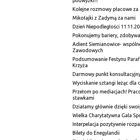
podwyżki!!!
Kolejne rozmowy płacowe za 
Mikołajki z Zadymą za nami
Dzień Niepodległości 11.11.20
Pokonujemy bariery, zdobyw
Adient Siemianowice- wspól
Zawodowych
Podsumowanie Festynu Parafi
Krzyża
Darmowy punkt konsultacyjny
Wyciskanie sztangi leżąc dla d
Przełom po mediacjach! Prac
stawkami
Działamy głównie dzięki swo
Wielka Charytatywna Gala Sp
Interpelacja pozytywnie rozp
Bilety do Enegylandii