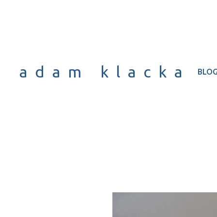
adam klacka
BLO
Prezyde