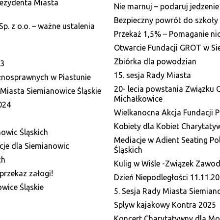
rezydenta Miasta
Nie marnuj – podaruj jedzenie
Bezpieczny powrót do szkoły 
p. z o.o. – ważne ustalenia
Przekaż 1,5% – Pomaganie nic 
Otwarcie Fundacji GROT w Si
Zbiórka dla powodzian
23
15. sesja Rady Miasta
ełnosprawnych w Piastunie
20- lecia powstania Związku
Miasta Siemianowice Śląskie
Michałkowice
024
Wielkanocna Akcja Fundacji 
Kobiety dla Kobiet Charytaty
nowic Śląskich
Mediacje w Adient Seating P
cje dla Siemianowic
Śląskich
ch
Kulig w Wiśle -Związek Zaw
przekaz załogi!
Dzień Niepodległości 11.11.20
wice Śląskie
5. Sesja Rady Miasta Siemiano
Splyw kajakowy Kontra 2025
Koncert Charytatywny dla Mo