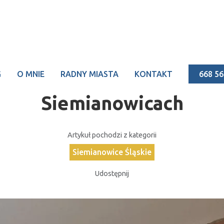
Data publikacji:
2024-04-22
G
O MNIE
RADNY MIASTA
KONTAKT
668 56
nt Rafał Piech wygrywa 
Siemianowicach
Artykuł pochodzi z kategorii
Siemianowice Śląskie
Udostępnij