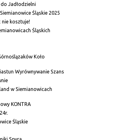
 do Jadłodzielni
Siemianowice Śląskie 2025
nie kosztuje!
emianowicach Śląskich
 Górnoślązaków Koło
Piastun Wyrównywanie Szans
wnie
oland w Siemianowicach
odowy KONTRA
24r.
wice Śląskie
niki Spyra