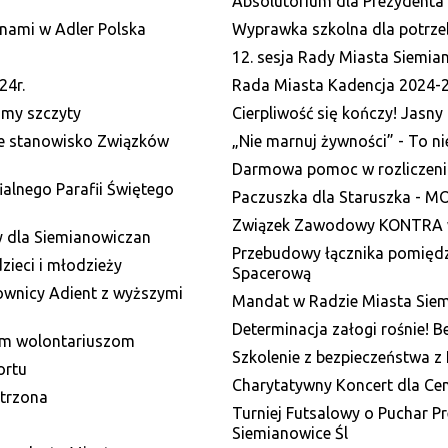
Absolutorium dla Prezydenta 
nami w Adler Polska
Wyprawka szkolna dla potrze
12. sesja Rady Miasta Siemia
24r.
Rada Miasta Kadencja 2024-
amy szczyty
Cierpliwość się kończy! Jasny 
ne stanowisko Związków
„Nie marnuj żywności” - To nie
Darmowa pomoc w rozliczeniu
alnego Parafii Świętego
Paczuszka dla Staruszka - M
Związek Zawodowy KONTRA 
 dla Siemianowiczan
Przebudowy łącznika pomiędzy
zieci i młodzieży
Spacerową
ownicy Adient z wyższymi
Mandat w Radzie Miasta Siem
Determinacja załogi rośnie! 
im wolontariuszom
Szkolenie z bezpieczeństwa z
ortu
Charytatywny Koncert dla Cen
atrzona
Turniej Futsalowy o Puchar P
Siemianowice Śl