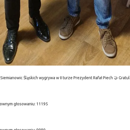
iemianowic Śląskich wygrywa w II turze Prezydent Rafał Piech 🤝 Gratul
nownym głosowaniu: 11195