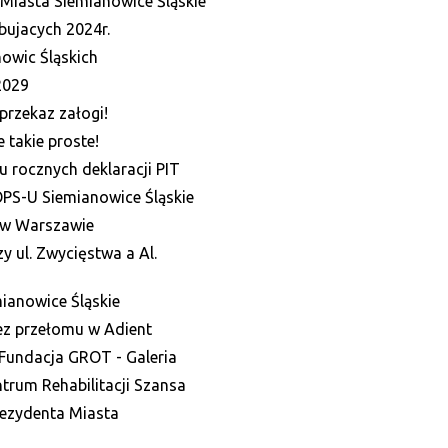
Miasta Siemianowice Śląskie
bujacych 2024r.
nowic Śląskich
2029
przekaz załogi!
 takie proste!
 rocznych deklaracji PIT
OPS-U Siemianowice Śląskie
w Warszawie
 ul. Zwycięstwa a Al.
ianowice Śląskie
Bez przełomu w Adient
 Fundacja GROT - Galeria
trum Rehabilitacji Szansa
rezydenta Miasta