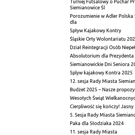
Turniej Futsalowy o Puchar P
Siemianowice Śl
Porozumienie w Adler Polska S
dla
Spływ Kajakowy Kontry
Śląskie Orły Wolontariatu 20
Dział Reintegracji Osób Niep
Absolutorium dla Prezydenta 
Siemianowickie Dni Seniora 2
Splyw kajakowy Kontra 2025
12. sesja Rady Miasta Siemia
Budżet 2025 – Nasze propozy
Wesołych Świąt Wielkanocny
Cierpliwość się kończy! Jasny 
5. Sesja Rady Miasta Siemiano
Paka dla Słodziaka 2024
11. sesja Rady Miasta