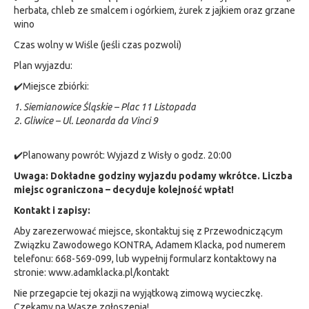
herbata, chleb ze smalcem i ogórkiem, żurek z jajkiem oraz grzane
wino
Czas wolny w Wiśle (jeśli czas pozwoli)
Plan wyjazdu:
✔️Miejsce zbiórki:
1. Siemianowice Śląskie – Plac 11 Listopada
2. Gliwice – Ul. Leonarda da Vinci 9
✔️Planowany powrót: Wyjazd z Wisły o godz. 20:00
Uwaga: Dokładne godziny wyjazdu podamy wkrótce. Liczba
miejsc ograniczona – decyduje kolejność wpłat!
Kontakt i zapisy:
Aby zarezerwować miejsce, skontaktuj się z Przewodniczącym
Związku Zawodowego KONTRA, Adamem Klacka, pod numerem
telefonu: 668-569-099, lub wypełnij formularz kontaktowy na
stronie: www.adamklacka.pl/kontakt
Nie przegapcie tej okazji na wyjątkową zimową wycieczkę.
Czekamy na Wasze zgłoszenia!