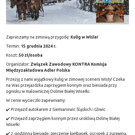
Zapraszamy na zimową przygodę:
Kulig w Wiśle!
Termin:
15 grudnia 2024 r.
Koszt:
50 zł/osoba
Organizator:
Związek Zawodowy KONTRA Komisja
Międzyzakładowa Adler Polska
Przeżyj z nami wyjątkowy kulig w zimowej scenerii Wisły! Czeka
na Was przejażdżka zaprzęgiem konnym oraz biesiada przy
ognisku w malowniczej Dolinie Białej Wisełki.
W cenie wycieczki zapewniamy:
✔️ Przejazd autokarem z Siemianowic Śląskich i Gliwic
✔️ Przejazd zaprzęgiem konnym przez urokliwą Dolinę Białej
Wisełki
✔️ 2-godzinną biesiadę: pieczenie kiełbasek, oscypek z żurawiną,