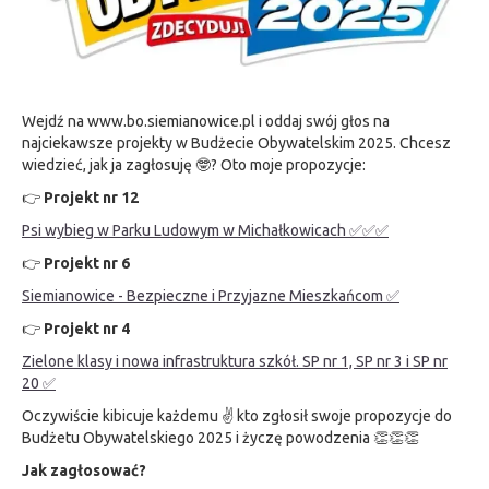
Wejdź na www.bo.siemianowice.pl i oddaj swój głos na
najciekawsze projekty w Budżecie Obywatelskim 2025. Chcesz
wiedzieć, jak ja zagłosuję 🤓? Oto moje propozycje:
👉
Projekt nr 12
Psi wybieg w Parku Ludowym w Michałkowicach ✅️✅️✅️
👉
Projekt nr 6
Siemianowice - Bezpieczne i Przyjazne Mieszkańcom ✅️
👉
Projekt nr 4
Zielone klasy i nowa infrastruktura szkół. SP nr 1, SP nr 3 i SP nr
20 ✅️
Oczywiście kibicuje każdemu ✌️ kto zgłosił swoje propozycje do
Budżetu Obywatelskiego 2025 i życzę powodzenia 👏👏👏
Jak zagłosować?