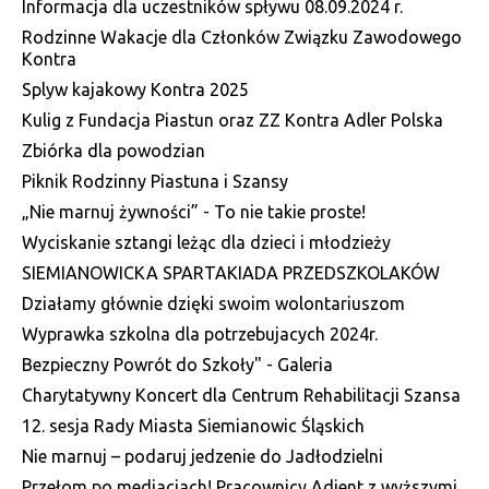
Informacja dla uczestników spływu 08.09.2024 r.
Rodzinne Wakacje dla Członków Związku Zawodowego
Kontra
Splyw kajakowy Kontra 2025
Kulig z Fundacja Piastun oraz ZZ Kontra Adler Polska
Zbiórka dla powodzian
Piknik Rodzinny Piastuna i Szansy
„Nie marnuj żywności” - To nie takie proste!
Wyciskanie sztangi leżąc dla dzieci i młodzieży
SIEMIANOWICKA SPARTAKIADA PRZEDSZKOLAKÓW
Działamy głównie dzięki swoim wolontariuszom
Wyprawka szkolna dla potrzebujacych 2024r.
Bezpieczny Powrót do Szkoły" - Galeria
Charytatywny Koncert dla Centrum Rehabilitacji Szansa
12. sesja Rady Miasta Siemianowic Śląskich
Nie marnuj – podaruj jedzenie do Jadłodzielni
Przełom po mediacjach! Pracownicy Adient z wyższymi